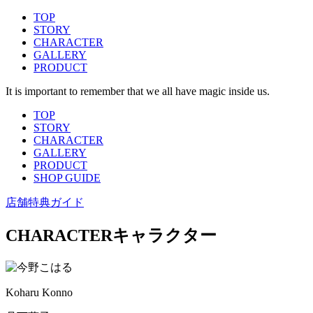
TOP
STORY
CHARACTER
GALLERY
PRODUCT
It is important to remember that we all have magic inside us.
TOP
STORY
CHARACTER
GALLERY
PRODUCT
SHOP GUIDE
店舗特典ガイド
CHARACTER
キャラクター
Koharu Konno