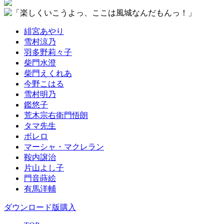
緋宮あやり
雪村涼乃
羽多野莉々子
柴門水澄
柴門えくれあ
今野こはる
雪村明乃
鑑悠子
荒木宗右衛門悟朗
タマ先生
ボレロ
マーシャ・マクレラン
鞍内譲治
片山よし子
門音蒔絵
有馬洋輔
ダウンロード版購入