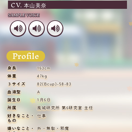
本山美奈
SAMPLE VOICE
Profile
身長
163cm
体重
47kg
３サイズ
82(Bcup)-58-83
血液型
A
誕生日
1月6日
所属
風城研究所 第6研究室 主任
好きなこと・
仕事
もの
嫌いなこと・
外・無駄・邪魔