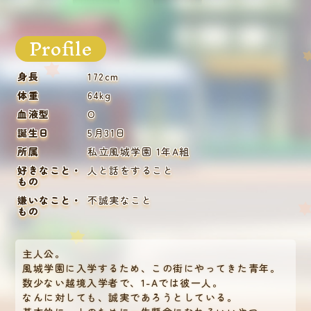
Profile
身長
172cm
体重
64kg
血液型
O
誕生日
5月31日
所属
私立風城学園 1年A組
好きなこと・
人と話をすること
もの
嫌いなこと・
不誠実なこと
もの
主人公。
風城学園に入学するため、この街にやってきた青年。
数少ない越境入学者で、1-Aでは彼一人。
なんに対しても、誠実であろうとしている。